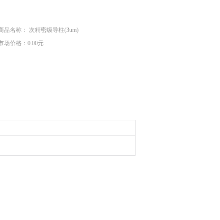
商品名称： 次精密级导柱(3um)
市场价格：0.00元