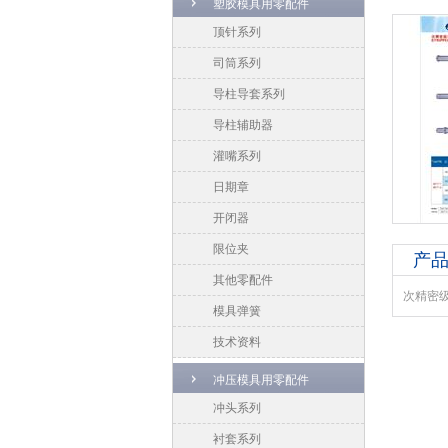
塑胶模具用零配件
顶针系列
司筒系列
导柱导套系列
导柱辅助器
灌嘴系列
日期章
开闭器
限位夹
产
其他零配件
次精密级
模具弹簧
技术资料
冲压模具用零配件
冲头系列
衬套系列